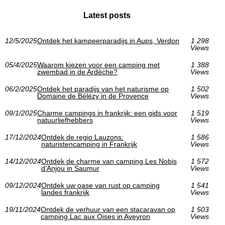
Latest posts
12/5/2025
Ontdek het kampeerparadijs in Aups, Verdon
1 298
Views
05/4/2025
Waarom kiezen voor een camping met
1 388
zwembad in de Ardèche?
Views
06/2/2025
Ontdek het paradijs van het naturisme op
1 502
Domaine de Bélézy in de Provence
Views
09/1/2025
Charme campings in frankrijk: een gids voor
1 519
natuurliefhebbers
Views
17/12/2024
Ontdek de regio Lauzons:
1 586
naturistencamping in Frankrijk
Views
14/12/2024
Ontdek de charme van camping Les Nobis
1 572
d’Anjou in Saumur
Views
09/12/2024
Ontdek uw oase van rust op camping
1 541
landes frankrijk
Views
19/11/2024
Ontdek de verhuur van een stacaravan op
1 503
camping Lac aux Oises in Aveyron
Views