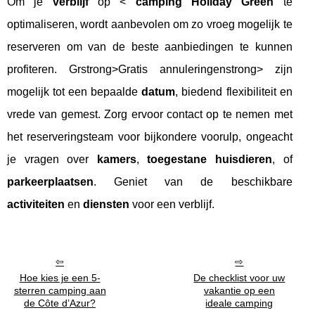
Om je
verblijf
op <
camping Holiday Green
te
optimaliseren, wordt aanbevolen om zo vroeg mogelijk te
reserveren om van de beste aanbiedingen te kunnen
profiteren. Grstrong>Gratis annuleringenstrong> zijn
mogelijk tot een bepaalde
datum
, biedend flexibiliteit en
vrede van gemest. Zorg ervoor contact op te nemen met
het reserveringsteam voor bijkondere voorulp, ongeacht
je vragen over
kamers
,
toegestane huisdieren
, of
parkeerplaatsen
. Geniet van de beschikbare
activiteiten
en
diensten
voor een verblijf.
Hoe kies je een 5-
De checklist voor uw
sterren camping aan
vakantie op een
de Côte d’Azur?
ideale camping