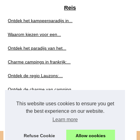
Reis
Ontdek het kampeerparadijs in...
Waarom kiezen voor een...
Ontdek het paradijs van het...
Charme campings in frankrijk:...
Ontdek de regio Lauzons:...
Ontdek de charme van camping...
This website uses cookies to ensure you get
Toerisme
the best experience on our website.
Charme campings aan de...
Learn more
Refuse Cookie
Allow cookies
© 2026
Mibr.nl
/
Cookies Policy
/
/