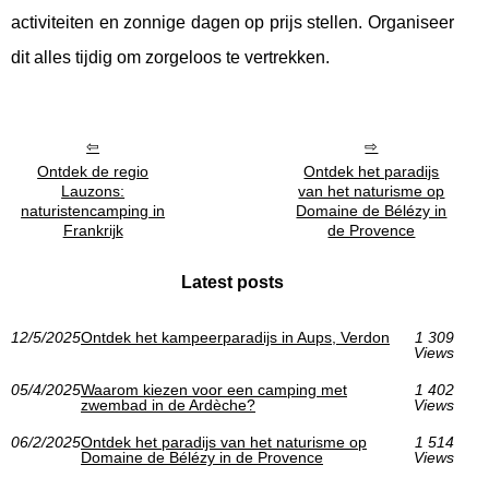
activiteiten en zonnige dagen op prijs stellen. Organiseer
dit alles tijdig om zorgeloos te vertrekken.
Ontdek de regio
Ontdek het paradijs
Lauzons:
van het naturisme op
naturistencamping in
Domaine de Bélézy in
Frankrijk
de Provence
Latest posts
12/5/2025
Ontdek het kampeerparadijs in Aups, Verdon
1 309
Views
05/4/2025
Waarom kiezen voor een camping met
1 402
zwembad in de Ardèche?
Views
06/2/2025
Ontdek het paradijs van het naturisme op
1 514
Domaine de Bélézy in de Provence
Views