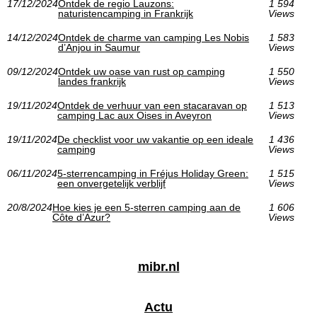
17/12/2024
Ontdek de regio Lauzons:
1 594
naturistencamping in Frankrijk
Views
14/12/2024
Ontdek de charme van camping Les Nobis
1 583
d’Anjou in Saumur
Views
09/12/2024
Ontdek uw oase van rust op camping
1 550
landes frankrijk
Views
19/11/2024
Ontdek de verhuur van een stacaravan op
1 513
camping Lac aux Oises in Aveyron
Views
19/11/2024
De checklist voor uw vakantie op een ideale
1 436
camping
Views
06/11/2024
5-sterrencamping in Fréjus Holiday Green:
1 515
een onvergetelijk verblijf
Views
20/8/2024
Hoe kies je een 5-sterren camping aan de
1 606
Côte d’Azur?
Views
mibr.nl
Actu