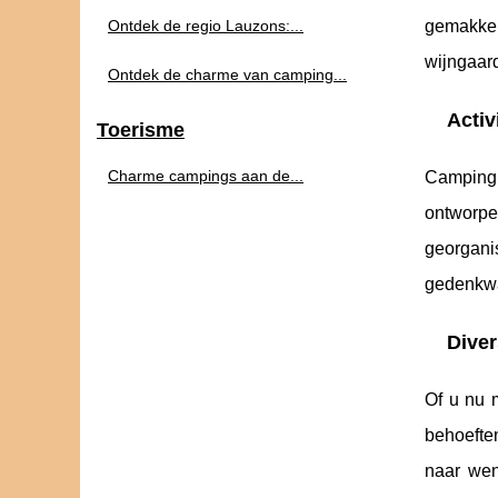
Ontdek de regio Lauzons:...
gemakkel
wijngaard
Ontdek de charme van camping...
Activ
Toerisme
Charme campings aan de...
Campin
ontworpe
georgan
gedenkwaa
Dive
Of u nu 
behoefte
naar we