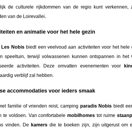
ijk de culturele rijkdommen van de regio kunt verkennen,
en van de Loirevallei.
iteiten en animatie voor het hele gezin
g
Les Nobis
biedt een veelvoud aan activiteiten voor het hel
n speeltuin, terwijl volwassenen kunnen ontspannen in het
iseerde activiteiten. Deze omvatten evenementen voor
kin
rdig verblijf zal hebben.
rse accommodaties voor ieders smaak
met familie of vrienden reist, camping
paradis Nobis
biedt ee
n te voldoen. Van comfortabele
mobilhomes
tot ruime
staanp
ns vinden. De
kamers
die te boeken zijn, zijn uitgerust om