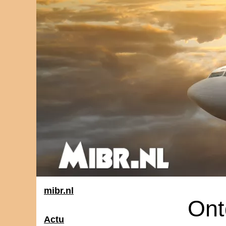
mibr.nl
Ont
Actu