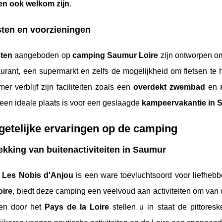
en ook welkom zijn
.
ten en voorzieningen
sten
aangeboden op
camping Saumur Loire
zijn ontworpen om 
aurant, een supermarkt en zelfs de mogelijkheid om fietsen t
r verblijf zijn faciliteiten zoals een
overdekt zwembad
en
een ideale plaats is voor een geslaagde
kampeervakantie in 
etelijke ervaringen op de camping
kking van buitenactiviteiten in Saumur
g
Les Nobis d'Anjou
is een ware toevluchtsoord voor liefheb
oire
, biedt deze camping een veelvoud aan activiteiten om van
hten door het
Pays de la Loire
stellen u in staat de pittore