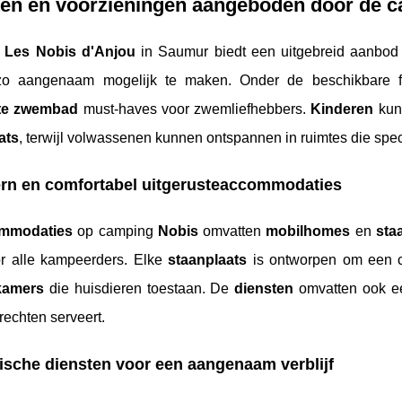
ten en voorzieningen aangeboden door de 
g
Les Nobis d'Anjou
in Saumur biedt een uitgebreid aanbo
o aangenaam mogelijk te maken. Onder de beschikbare fac
te zwembad
must-haves voor zwemliefhebbers.
Kinderen
kun
ats
, terwijl volwassenen kunnen ontspannen in ruimtes die spec
rn en comfortabel uitgerusteaccommodaties
mmodaties
op camping
Nobis
omvatten
mobilhomes
en
sta
or alle kampeerders. Elke
staanplaats
is ontworpen om een co
kamers
die huisdieren toestaan. De
diensten
omvatten ook ee
rechten serveert.
ische diensten voor een aangenaam verblijf