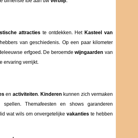
nde dimensie toe aan uw
verblijf
.
istische attracties
te ontdekken. Het
Kasteel van
fhebbers van geschiedenis. Op een paar kilometer
ddeleeuwse erfgoed. De beroemde
wijngaarden
van
 ervaring verrijkt.
es
en
activiteiten
.
Kinderen
kunnen zich vermaken
spellen. Themafeesten en shows garanderen
lid wat wils om onvergetelijke
vakanties
te hebben