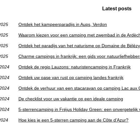
Latest posts
2025
Ontdek het kampeerparadijs in Aups, Verdon
2025
Waarom kiezen voor een camping met zwembad in de Ardèc
2025
Ontdek het paradijs van het naturisme op Domaine de Bélézy
2025
Charme campings in frankrijk: een gids voor natuurliefhebber
/2024
Ontdek de regio Lauzons: naturistencamping in Frankrijk
/2024
Ontdek uw oase van rust op camping landes frankrijk
/2024
Ontdek de verhuur van een stacaravan op camping Lac aux O
/2024
De checklist voor uw vakantie op een ideale camping
/2024
5-sterrencamping in Fréjus Holiday Green: een onvergetelijk v
2024
Hoe kies je een 5-sterren camping aan de Côte d’Azur?