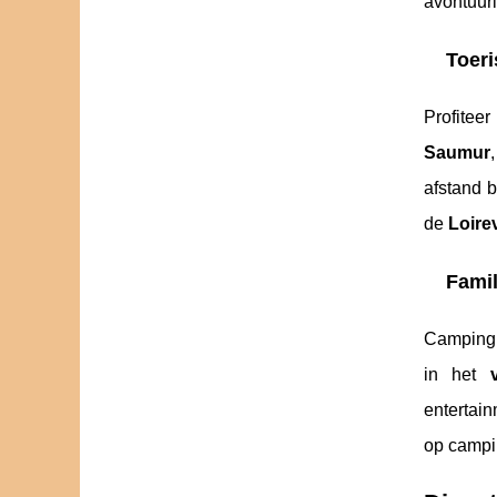
avontuur
Toeri
Profitee
Saumur
afstand b
de
Loirev
Famil
Campin
in het
entertai
op camp