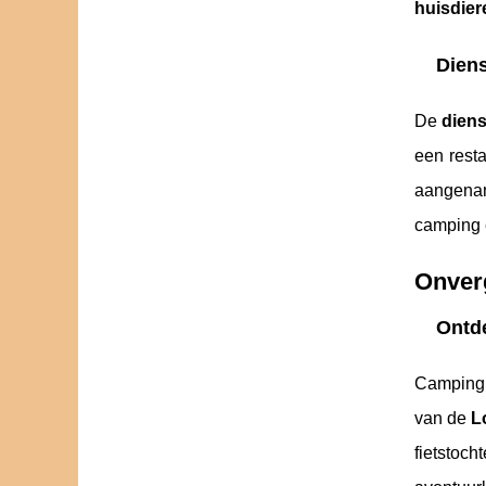
huisdier
Diens
De
dien
een rest
aangename
camping 
Onverg
Ontde
Campin
van de
L
fietstoc