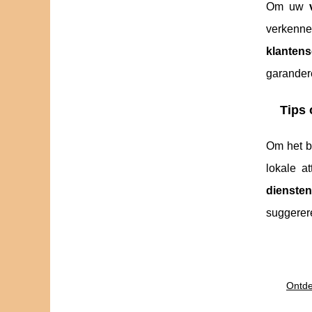
Om uw
verken
klantens
garandere
Tips 
Om het b
lokale at
diensten
suggerer
Ontde