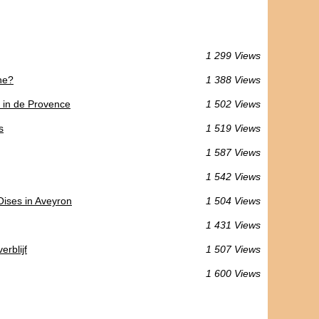
1 299 Views
he?
1 388 Views
 in de Provence
1 502 Views
s
1 519 Views
1 587 Views
1 542 Views
ises in Aveyron
1 504 Views
1 431 Views
erblijf
1 507 Views
1 600 Views