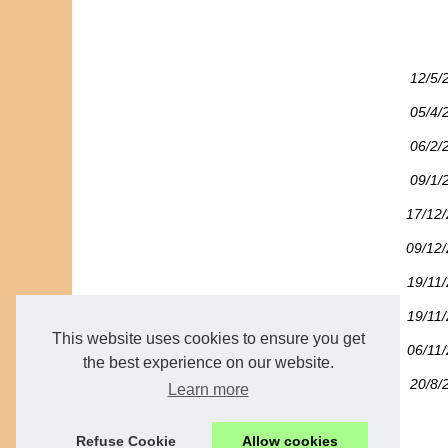
12/5/
05/4/
06/2/
09/1/
17/12
09/12
19/11
19/11
This website uses cookies to ensure you get
06/11
the best experience on our website.
20/8/
Learn more
Refuse Cookie
Allow cookies
© 2026
Mibr.nl
/
Cookies Policy
/
/