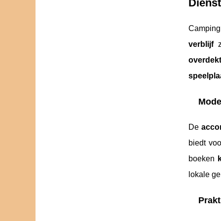
Diens
Campin
verblijf
z
overdek
speelpla
Mode
De
acco
biedt vo
boeken
lokale ge
Prakt