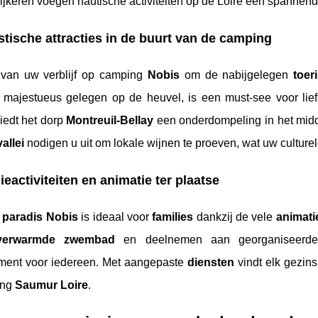
lijkeren voegen nautische activiteiten op de Loire een spanne
stische attracties in de buurt van de camping
r van uw verblijf op camping
Nobis
om de nabijgelegen
toer
, majestueus gelegen op de heuvel, is een must-see voor lie
iedt het dorp
Montreuil-Bellay
een onderdompeling in het mi
allei
nodigen u uit om lokale wijnen te proeven, wat uw culturele
ieactiviteiten en animatie ter plaatse
g
paradis Nobis
is ideaal voor
families
dankzij de vele
animati
verwarmde zwembad
en deelnemen aan georganiseerde 
nment voor iedereen. Met aangepaste
diensten
vindt elk gezins
ing
Saumur Loire
.