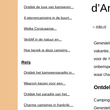
d’A
Ontdek de luxe van kamperen...
4-sterrencamping in de buurt...
mibr.nl
Welke Corsicaanse...
Verblijf in de natuur en...
Genestel
Hoe bereik je deze camping...
vakantie,
voor de h
Reis
onberisp
Ontdek het kampeerparadijs in...
waar cha
Waarom kiezen voor een...
Ontde
Ontdek het paradijs van het...
Campin
Charme campings in frankrijk:...
Genestel