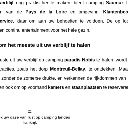
verblijf
nog praktischer te maken, biedt camping
Saumur L
nen van de
Pays de la Loire
en omgeving.
Klantenbeo
ervice
, klaar om aan uw behoeften te voldoen. De op lo
n continu entertainment voor het hele gezin.
om het meeste uit uw verblijf te halen
este uit uw verblijf op camping
paradis Nobis
te halen, word
tracties, zoals het dorp
Montreuil-Bellay
, te ontdekken. Maa
zonder de zomerse drukte, en verkennen de rijkdommen van
en ook om op voorhand
kamers
en
staanplaatsen
te reserveren
k uw oase van rust op camping landes
frankrijk