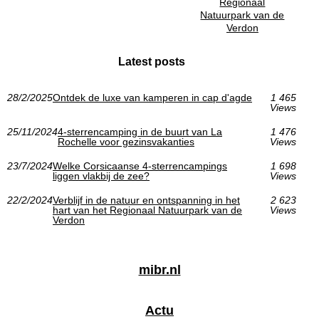
Regionaal
Natuurpark van de
Verdon
Latest posts
28/2/2025
Ontdek de luxe van kamperen in cap d'agde
1 465
Views
25/11/2024
4-sterrencamping in de buurt van La
1 476
Rochelle voor gezinsvakanties
Views
23/7/2024
Welke Corsicaanse 4-sterrencampings
1 698
liggen vlakbij de zee?
Views
22/2/2024
Verblijf in de natuur en ontspanning in het
2 623
hart van het Regionaal Natuurpark van de
Views
Verdon
mibr.nl
Actu